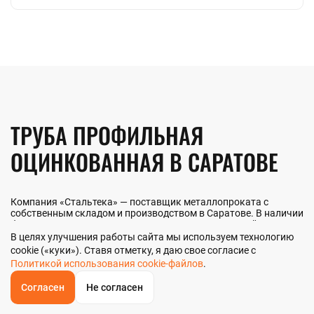
ТРУБА ПРОФИЛЬНАЯ
ОЦИНКОВАННАЯ В САРАТОВЕ
Компания «Стальтека» — поставщик металлопроката с
собственным складом и производством в Саратове. В наличии
более 130 видов металлопроката и 70 наименований
металлоизделий — черный, цветной и нержавеющий прокат
В целях улучшения работы сайта мы используем технологию
любых типоразмеров. Мы реализуем трубу профильную
cookie («куки»). Ставя отметку, я даю свое согласие с
оцинкованную как оптом, так и в розницу прямо со склада из
Политикой использования cookie-файлов
.
наличия или под заказ. Контроль качества на всех этапах — от
входного анализа до отгрузки.
Согласен
Не согласен
ОБРАТНЫЙ
ЗВОНОК
Главная
Звонок
Корзина
КУПИТЬ В 1 КЛИК
ЗАПРОС ЦЕНЫ
ФИЛЬТР