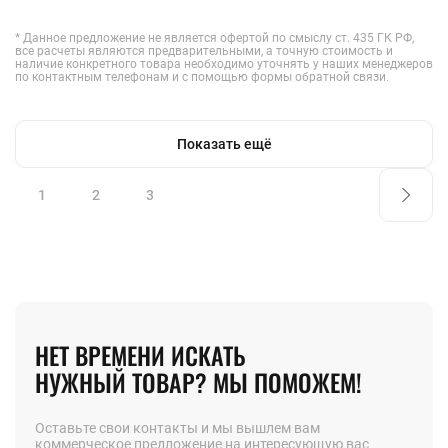
* Данное предложение не является офертой по смыслу ст. 435 ГК РФ,
все расчеты являются предварительными, а точную стоимость и
наличие конкретного товара необходимо уточнять у наших менеджеров
по контактным телефонам и с помощью формы обратной связи.
Показать ещё
1
2
3
НЕТ ВРЕМЕНИ ИСКАТЬ
НУЖНЫЙ ТОВАР? МЫ ПОМОЖЕМ!
Оставьте свои контакты и мы вышлем вам
коммерческое предложение на интересующую вас