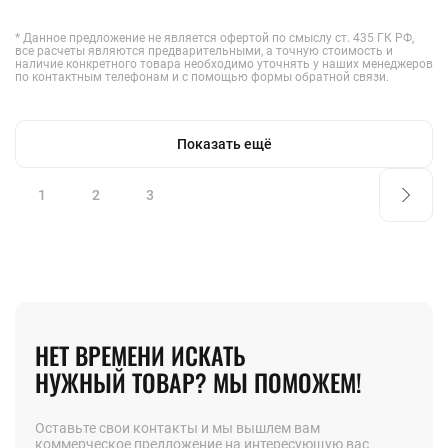
* Данное предложение не является офертой по смыслу ст. 435 ГК РФ,
все расчеты являются предварительными, а точную стоимость и
наличие конкретного товара необходимо уточнять у наших менеджеров
по контактным телефонам и с помощью формы обратной связи.
Показать ещё
1
2
3
НЕТ ВРЕМЕНИ ИСКАТЬ
НУЖНЫЙ ТОВАР? МЫ ПОМОЖЕМ!
Оставьте свои контакты и мы вышлем вам
коммерческое предложение на интересующую вас