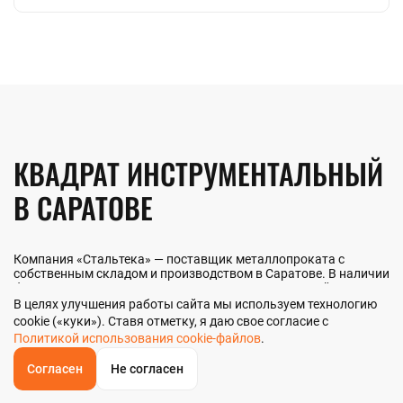
КВАДРАТ ИНСТРУМЕНТАЛЬНЫЙ
В САРАТОВЕ
Компания «Стальтека» — поставщик металлопроката с
собственным складом и производством в Саратове. В наличии
более 130 видов металлопроката и 70 наименований
металлоизделий — черный, цветной и нержавеющий прокат
В целях улучшения работы сайта мы используем технологию
любых типоразмеров. Мы реализуем квадрат
cookie («куки»). Ставя отметку, я даю свое согласие с
инструментальный как оптом, так и в розницу прямо со
Политикой использования cookie-файлов
.
склада из наличия или под заказ. Контроль качества на всех
этапах — от входного анализа до отгрузки.
Согласен
Не согласен
ОБРАТНЫЙ
ЗВОНОК
Главная
Звонок
Корзина
КУПИТЬ В 1 КЛИК
ЗАПРОС ЦЕНЫ
ФИЛЬТР