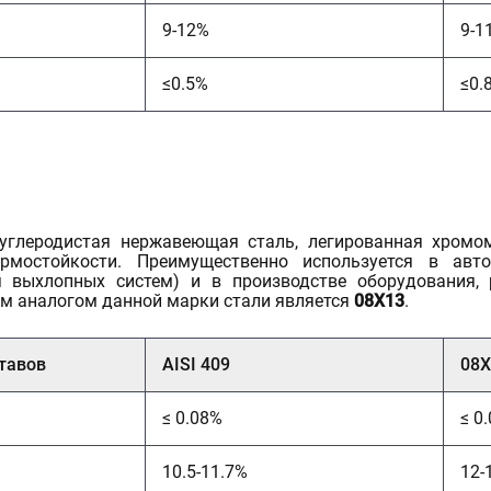
9-12%
9-1
≤0.5%
≤0.
глеродистая нержавеющая сталь, легированная хромом
рмостойкости. Преимущественно используется в авт
ия выхлопных систем) и в производстве оборудования,
им аналогом данной марки стали является
08Х13
.
тавов
AISI 409
08Х
≤ 0.08%
≤ 0
10.5-11.7%
12-