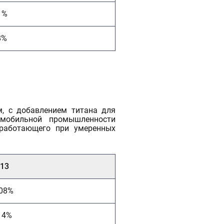
1%
8%
, с добавлением титана для
омобильной промышленности
 работающего при умеренных
13
.08%
14%