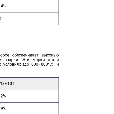
14%
%
орое обеспечивает высокую
ли сварки. Эти марки стали
 условиях (до 600–800°C), и
Х18Н10Т
12%
19%