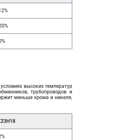
12%
20%
0%
условиях высоких температур
обменников, трубопроводов и
ержит меньше хрома и никеля,
Х23Н18
2%