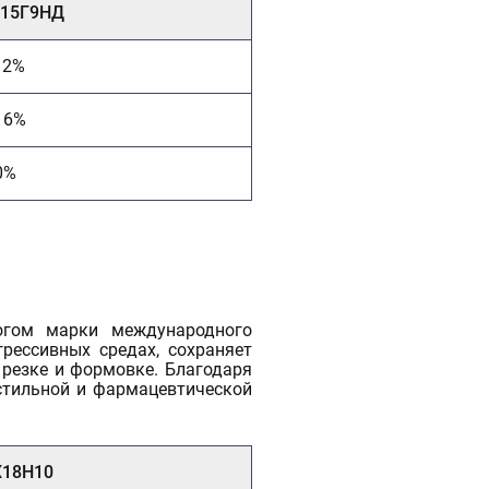
Х15Г9НД
12%
16%
0%
огом марки международного
рессивных средах, сохраняет
 резке и формовке. Благодаря
стильной и фармацевтической
Х18Н10