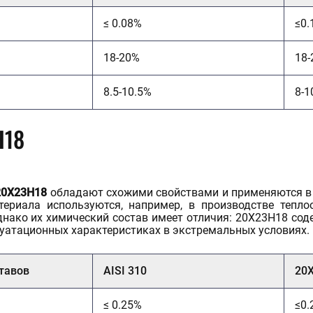
≤ 0.08%
≤0.
18-20%
18-
8.5-10.5%
8-1
Н18
20Х23Н18
обладают схожими свойствами и применяются в 
териала используются, например, в производстве тепло
днако их химический состав имеет отличия: 20Х23Н18 сод
луатационных характеристиках в экстремальных условиях.
тавов
AISI 310
20
≤ 0.25%
≤0.