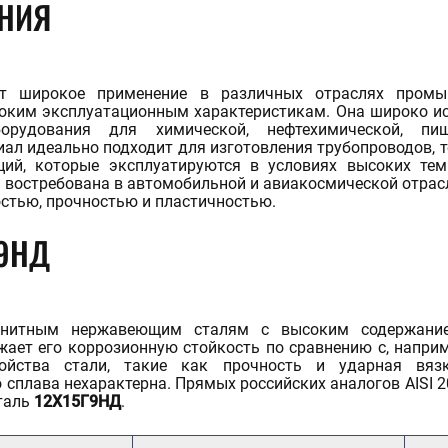
НИЯ
рат медный
авеющий квадрат
рат конструкционный
рат латунный
рат алюминиевый
рат бронзовый
рат титановый
7-93-90
SARATOV@STALTEKA.R
рат быстрорежущий
Фольга титановая
Фольга молибденовая
Фольга вольфрамовая
ат стальной
Фольга оловянная
рат инструментальный
Танталовая фольга
рат дюралевый
Фольга цинковая
рат жаропрочный
т широкое применение в различных отраслях промы
Фольга алюминиевая
ким эксплуатационным характеристикам. Она широко исп
Фольга медная
орудования для химической, нефтехимической, пи
ТИГРАННИК
Ещё
ал идеально подходит для изготовления трубопроводов, т
ТРУБОПРОВОДНАЯ АРМА
ций, которые эксплуатируются в условиях высоких тем
игранник конструкционный
игранник дюралевый
игранник титановый
игранник нержавеющий
игранник медный
игранник алюминиевый
игранник бронзовый
востребована в автомобильной и авиакосмической отрасл
Переход нержавеющий
Заглушка нержавеющая
игранник ванадиевый
Задвижка нержавеющая
стью, прочностью и пластичностью.
игранник стальной
Фланец нержавеющий
игранник латунный
Отвод нержавеющий
Г9НД
игранник инструментальный
Отвод медно-никелевый
Тройник нержавеющий
Ещё
енитным нержавеющим сталям с высоким содержани
жает его коррозионную стойкость по сравнению с, наприме
ойства стали, такие как прочность и ударная вязк
сплава нехарактерна. Прямых российских аналогов AISI 20
сталь
12Х15Г9НД
.