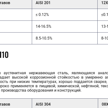
тавов
AISI 201
12
≤ 0.12%
≤0.
14-16.5%
13-
8.5-10.5%
8-1
Н10
 аустенитная нержавеющая сталь, являющаяся анал
адает высокой коррозионной стойкостью в умеренно аг
ость при низких температурах, хорошо поддается сварке,
роко применяется в пищевой, химической, нефтяной, тек
 производства оборудования и конструкций.
тавов
AISI 304
08