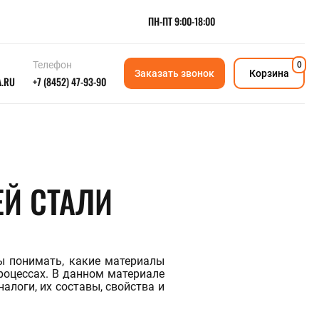
ПН-ПТ 9:00-18:00
Телефон
0
Заказать звонок
Корзина
A.RU
+7 (8452) 47-93-90
АНОДЫ И КАТОДЫ
Катод медный
Анод медный
Анод кадмиевый
Магниевый анод
Анод оловянный
Анод никелевый
Й СТАЛИ
Катод никелевый
Ещё
СЛИТКИ И ЧУШКИ
Чушка алюминиевая
Чушка медная
Слиток титановый
ы понимать, какие материалы
Танталовый слиток
роцессах. В данном материале
Чушка оловянная
логи, их составы, свойства и
Магний в чушках
Чушка бронзовая