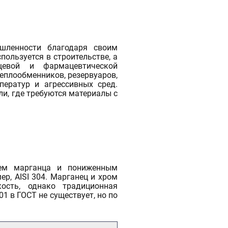
Полистирол
Полиамид
Паронит
Фторопласт
Кевлар
Текстолит
АБС-пластик
Капролон
Эбонит
Стеклотекстолит
Бакелит
Резинотехнические изделия
Полиацеталь
Гетинакс
Арамид
Винипласт
Электрокартон
Полиэфирэфиркетон
Миканит
Слюдопласт
Арфлон
Вибродемпфирующая эластомерная пластина
Пленочные электроизоляционные материалы
Полиэтилентерефталат (ПЭТ)
Асбест
U
Полипропилен
Полиэтилен
Оргстекло
Полиуретан
шленности благодаря своим
Ещё
ользуется в строительстве, а
щевой и фармацевтической
еплообменников, резервуаров,
ТУРА
ператур и агрессивных сред.
и, где требуются материалы с
ем марганца и пониженным
р, AISI 304. Марганец и хром
ость, однако традиционная
1 в ГОСТ не существует, но по