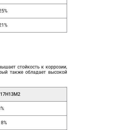
25%
21%
вышает стойкость к коррозии,
орый также обладает высокой
Х17Н13М2
8%
18%