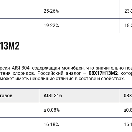
25-26%
23-
19-22%
18-
Н13М2
рсия AISI 304, содержащая молибден, что значительно по
ствия хлоридов. Российский аналог –
08Х17Н13М2
, кот
может иметь небольшие отличия в составе и свойствах.
тавов
AISI 316
08
≤ 0.08%
≤0.
16-18%
16-