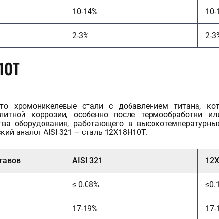
10-14%
10-
2-3%
2-3
10Т
о хромоникелевые стали с добавлением титана, кот
литной коррозии, особенно после термообработки и
ва оборудования, работающего в высокотемпературных
кий аналог AISI 321 – сталь 12Х18Н10Т.
тавов
AISI 321
12
≤ 0.08%
≤0.
17-19%
17-