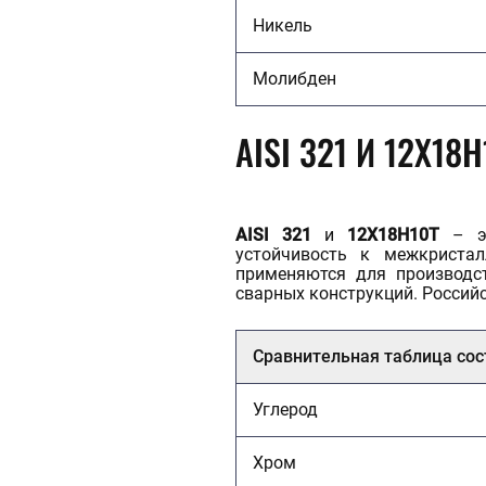
Никель
Молибден
AISI 321 И 12Х18Н
AISI 321
и
12Х18Н10Т
– эт
устойчивость к межкристал
применяются для производст
сварных конструкций. Российс
Сравнительная таблица сос
Углерод
Хром