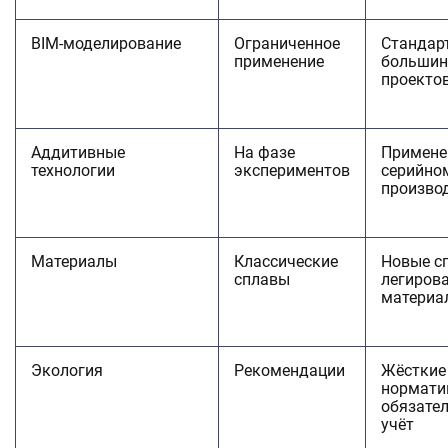
BIM-моделирование
Ограниченное
Стандар
применение
большин
проекто
Аддитивные
На фазе
Примене
технологии
экспериментов
серийно
произво
Материалы
Классические
Новые с
сплавы
легиров
материа
Экология
Рекомендации
Жёсткие
нормати
обязате
учёт