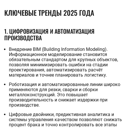
SARATOV@STALTEKA.RU
ПОЛОСА
КЛЮЧЕВЫЕ ТРЕНДЫ 2025 ГОДА
Полоса бронзовая
Полоса жаропрочная
Полоса латунная
Полоса дюралевая
Полоса никелевая
Танталовая полоса
Шина алюминиевая
Полоса алюминиевая
Полоса вольфрамовая
Полоса молибденовая
Нержавеющая полоса
Полоса конструкционная
Полоса медная
Шина титановая
Полоса быстрорежущая
Полоса стальная
Полоса цинковая
1. ЦИФРОВИЗАЦИЯ И АВТОМАТИЗАЦИЯ
Шина медная
ПРОИЗВОДСТВА
Полоса инструментальная
Ещё
ЛЕНТА
Внедрение BIM (Building Information Modeling).
Информационное моделирование становится
обязательным стандартом для крупных объектов,
Лента нихромовая
Магниевая лента
Мельхиоровая лента
Танталовая лента
Фехралевая лента
Лента биметаллическая
Лента электротехническая
Лента бронзовая
Лента инструментальная
Лента алюминиевая
Лента медная
Лента конструкционная
Нержавеющая лента
Лента латунная
Лента титановая
Лента вольфрамовая
Лента оловянная
Лента жаропрочная
Штрипс нержавеющий
Лента никелевая
позволяя минимизировать ошибки на стадии
Лента перфорированная
проектирования, автоматизировать расчёт
Лента стальная
материалов и точнее планировать логистику.
Монель лента
Циркониевая лента
Роботизация и автоматизированные линии широко
применяются для резки, сварки и сборки
Ещё
металлоконструкций. Это повышает
производительность и снижает издержки при
производстве.
Цифровые двойники, предиктивная аналитика и
системы управления качеством позволяют снижать
процент брака и точно контролировать все этапы